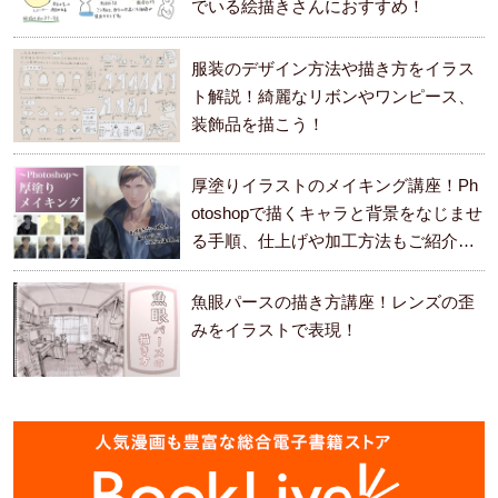
でいる絵描きさんにおすすめ！
服装のデザイン方法や描き方をイラス
ト解説！綺麗なリボンやワンピース、
装飾品を描こう！
厚塗りイラストのメイキング講座！Ph
otoshopで描くキャラと背景をなじませ
る手順、仕上げや加工方法もご紹介し
ます。
魚眼パースの描き方講座！レンズの歪
みをイラストで表現！