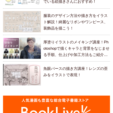
でいる絵描きさんにおすすめ！
服装のデザイン方法や描き方をイラス
ト解説！綺麗なリボンやワンピース、
装飾品を描こう！
厚塗りイラストのメイキング講座！Ph
otoshopで描くキャラと背景をなじませ
る手順、仕上げや加工方法もご紹介し
ます。
魚眼パースの描き方講座！レンズの歪
みをイラストで表現！