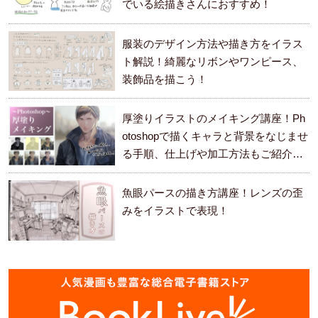
でいる絵描きさんにおすすめ！
服装のデザイン方法や描き方をイラス
ト解説！綺麗なリボンやワンピース、
装飾品を描こう！
厚塗りイラストのメイキング講座！Ph
otoshopで描くキャラと背景をなじませ
る手順、仕上げや加工方法もご紹介し
ます。
魚眼パースの描き方講座！レンズの歪
みをイラストで表現！