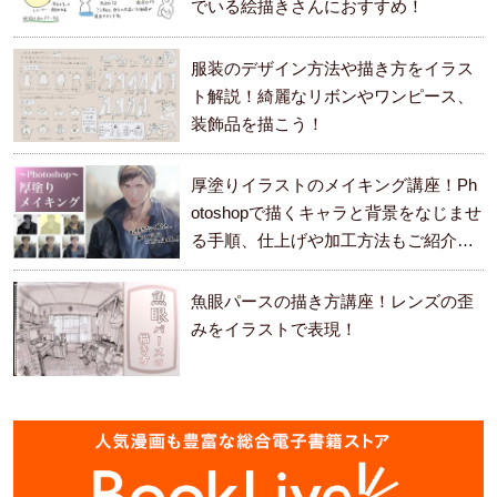
でいる絵描きさんにおすすめ！
服装のデザイン方法や描き方をイラス
ト解説！綺麗なリボンやワンピース、
装飾品を描こう！
厚塗りイラストのメイキング講座！Ph
otoshopで描くキャラと背景をなじませ
る手順、仕上げや加工方法もご紹介し
ます。
魚眼パースの描き方講座！レンズの歪
みをイラストで表現！