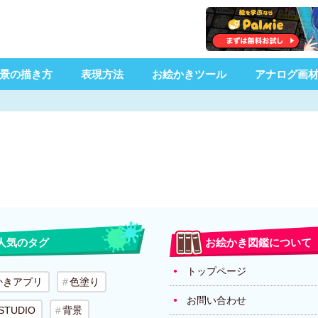
景の描き方
表現方法
お絵かきツール
アナログ画
人気のタグ
お絵かき図鑑について
トップページ
かきアプリ
色塗り
お問い合わせ
 STUDIO
背景