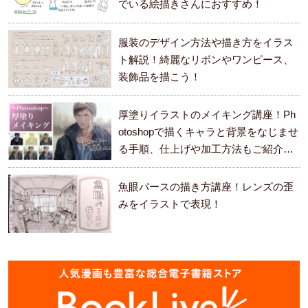
でいる絵描きさんにおすすめ！
服装のデザイン方法や描き方をイラス
ト解説！綺麗なリボンやワンピース、
装飾品を描こう！
厚塗りイラストのメイキング講座！Ph
otoshopで描くキャラと背景をなじませ
る手順、仕上げや加工方法もご紹介し
ます。
魚眼パースの描き方講座！レンズの歪
みをイラストで表現！