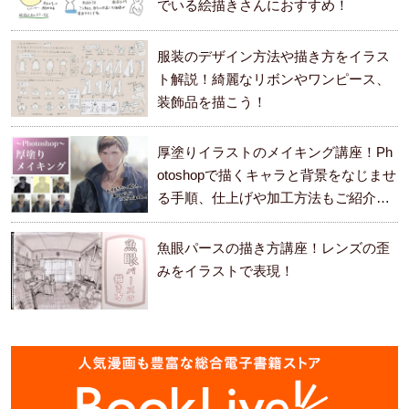
でいる絵描きさんにおすすめ！
服装のデザイン方法や描き方をイラス
ト解説！綺麗なリボンやワンピース、
装飾品を描こう！
厚塗りイラストのメイキング講座！Ph
otoshopで描くキャラと背景をなじませ
る手順、仕上げや加工方法もご紹介し
ます。
魚眼パースの描き方講座！レンズの歪
みをイラストで表現！