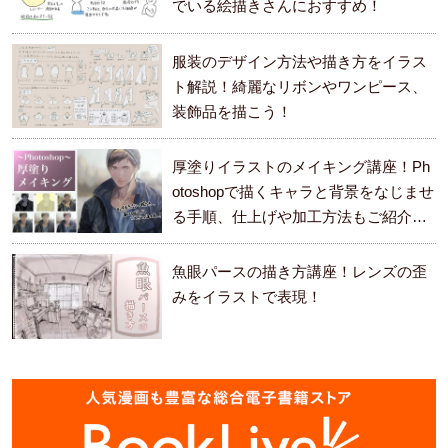
でいる絵描きさんにおすすめ！
服装のデザイン方法や描き方をイラス
ト解説！綺麗なリボンやワンピース、
装飾品を描こう！
厚塗りイラストのメイキング講座！Ph
otoshopで描くキャラと背景をなじませ
る手順、仕上げや加工方法もご紹介し
ます。
魚眼パースの描き方講座！レンズの歪
みをイラストで表現！