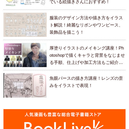
でいる絵描きさんにおすすめ！
服装のデザイン方法や描き方をイラス
ト解説！綺麗なリボンやワンピース、
装飾品を描こう！
厚塗りイラストのメイキング講座！Ph
otoshopで描くキャラと背景をなじませ
る手順、仕上げや加工方法もご紹介し
ます。
魚眼パースの描き方講座！レンズの歪
みをイラストで表現！