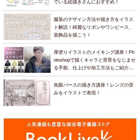
でいる絵描きさんにおすすめ！
服装のデザイン方法や描き方をイラス
ト解説！綺麗なリボンやワンピース、
装飾品を描こう！
厚塗りイラストのメイキング講座！Ph
otoshopで描くキャラと背景をなじませ
る手順、仕上げや加工方法もご紹介し
ます。
魚眼パースの描き方講座！レンズの歪
みをイラストで表現！