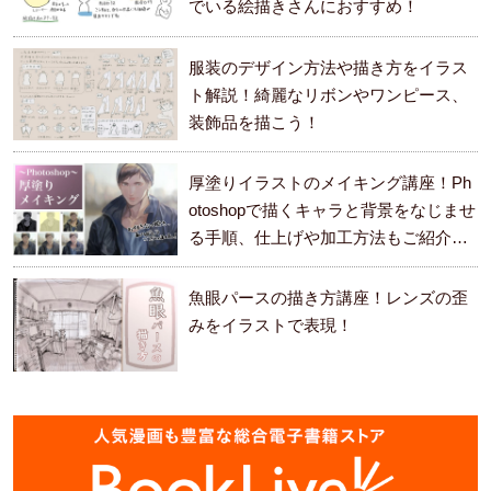
でいる絵描きさんにおすすめ！
服装のデザイン方法や描き方をイラス
ト解説！綺麗なリボンやワンピース、
装飾品を描こう！
厚塗りイラストのメイキング講座！Ph
otoshopで描くキャラと背景をなじませ
る手順、仕上げや加工方法もご紹介し
ます。
魚眼パースの描き方講座！レンズの歪
みをイラストで表現！