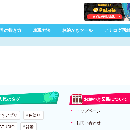
景の描き方
表現方法
お絵かきツール
アナログ画
人気のタグ
お絵かき図鑑について
トップページ
かきアプリ
色塗り
お問い合わせ
 STUDIO
背景