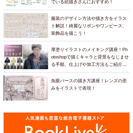
でいる絵描きさんにおすすめ！
服装のデザイン方法や描き方をイラス
ト解説！綺麗なリボンやワンピース、
装飾品を描こう！
厚塗りイラストのメイキング講座！Ph
otoshopで描くキャラと背景をなじませ
る手順、仕上げや加工方法もご紹介し
ます。
魚眼パースの描き方講座！レンズの歪
みをイラストで表現！