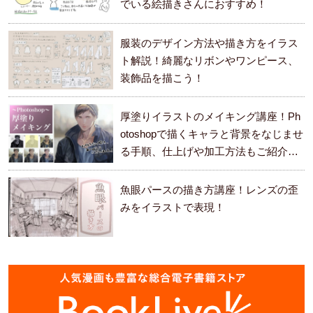
でいる絵描きさんにおすすめ！
服装のデザイン方法や描き方をイラス
ト解説！綺麗なリボンやワンピース、
装飾品を描こう！
厚塗りイラストのメイキング講座！Ph
otoshopで描くキャラと背景をなじませ
る手順、仕上げや加工方法もご紹介し
ます。
魚眼パースの描き方講座！レンズの歪
みをイラストで表現！