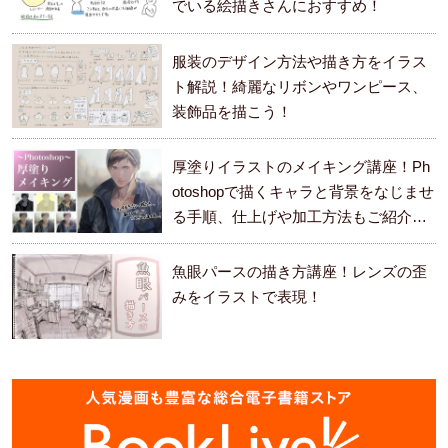
でいる絵描きさんにおすすめ！
服装のデザイン方法や描き方をイラス
ト解説！綺麗なリボンやワンピース、
装飾品を描こう！
厚塗りイラストのメイキング講座！Ph
otoshopで描くキャラと背景をなじませ
る手順、仕上げや加工方法もご紹介し
ます。
魚眼パースの描き方講座！レンズの歪
みをイラストで表現！