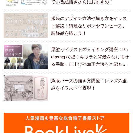
でいる絵描きさんにおすすめ！
服装のデザイン方法や描き方をイラス
ト解説！綺麗なリボンやワンピース、
装飾品を描こう！
厚塗りイラストのメイキング講座！Ph
otoshopで描くキャラと背景をなじませ
る手順、仕上げや加工方法もご紹介し
ます。
魚眼パースの描き方講座！レンズの歪
みをイラストで表現！