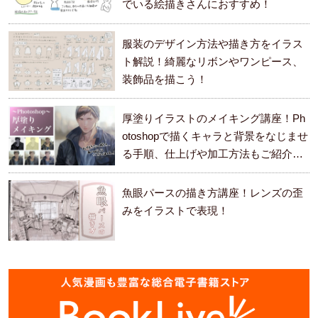
でいる絵描きさんにおすすめ！
服装のデザイン方法や描き方をイラス
ト解説！綺麗なリボンやワンピース、
装飾品を描こう！
厚塗りイラストのメイキング講座！Ph
otoshopで描くキャラと背景をなじませ
る手順、仕上げや加工方法もご紹介し
ます。
魚眼パースの描き方講座！レンズの歪
みをイラストで表現！