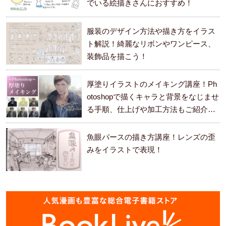
でいる絵描きさんにおすすめ！
服装のデザイン方法や描き方をイラス
ト解説！綺麗なリボンやワンピース、
装飾品を描こう！
厚塗りイラストのメイキング講座！Ph
otoshopで描くキャラと背景をなじませ
る手順、仕上げや加工方法もご紹介し
ます。
魚眼パースの描き方講座！レンズの歪
みをイラストで表現！