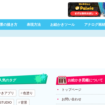
景の描き方
表現方法
お絵かきツール
アナログ画
人気のタグ
お絵かき図鑑について
トップページ
かきアプリ
色塗り
お問い合わせ
 STUDIO
背景