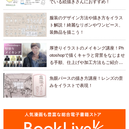
でいる絵描きさんにおすすめ！
服装のデザイン方法や描き方をイラス
ト解説！綺麗なリボンやワンピース、
装飾品を描こう！
厚塗りイラストのメイキング講座！Ph
otoshopで描くキャラと背景をなじませ
る手順、仕上げや加工方法もご紹介し
ます。
魚眼パースの描き方講座！レンズの歪
みをイラストで表現！