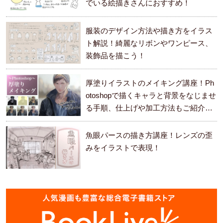
でいる絵描きさんにおすすめ！
服装のデザイン方法や描き方をイラス
ト解説！綺麗なリボンやワンピース、
装飾品を描こう！
厚塗りイラストのメイキング講座！Ph
otoshopで描くキャラと背景をなじませ
る手順、仕上げや加工方法もご紹介し
ます。
魚眼パースの描き方講座！レンズの歪
みをイラストで表現！