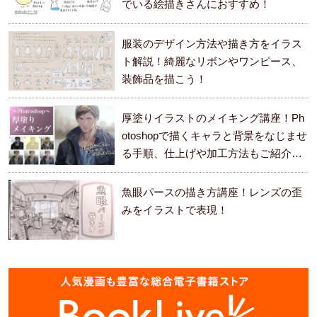
でいる絵描きさんにおすすめ！
服装のデザイン方法や描き方をイラス
ト解説！綺麗なリボンやワンピース、
装飾品を描こう！
厚塗りイラストのメイキング講座！Ph
otoshopで描くキャラと背景をなじませ
る手順、仕上げや加工方法もご紹介し
ます。
魚眼パースの描き方講座！レンズの歪
みをイラストで表現！