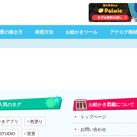
景の描き方
表現方法
お絵かきツール
アナログ画
人気のタグ
お絵かき図鑑について
トップページ
かきアプリ
色塗り
お問い合わせ
 STUDIO
背景