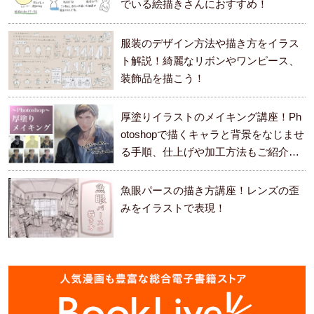
でいる絵描きさんにおすすめ！
服装のデザイン方法や描き方をイラス
ト解説！綺麗なリボンやワンピース、
装飾品を描こう！
厚塗りイラストのメイキング講座！Ph
otoshopで描くキャラと背景をなじませ
る手順、仕上げや加工方法もご紹介し
ます。
魚眼パースの描き方講座！レンズの歪
みをイラストで表現！