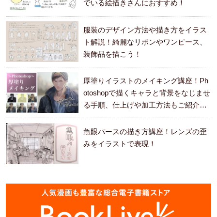
でいる絵描きさんにおすすめ！
服装のデザイン方法や描き方をイラス
ト解説！綺麗なリボンやワンピース、
装飾品を描こう！
厚塗りイラストのメイキング講座！Ph
otoshopで描くキャラと背景をなじませ
る手順、仕上げや加工方法もご紹介し
ます。
魚眼パースの描き方講座！レンズの歪
みをイラストで表現！