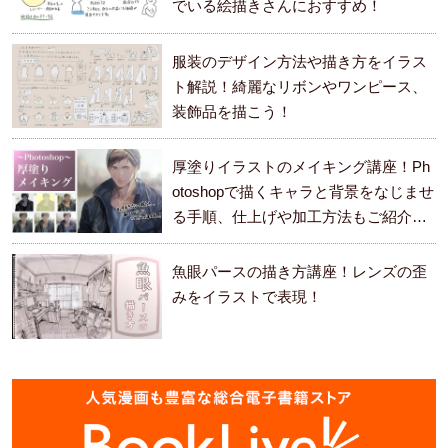
でいる絵描きさんにおすすめ！
服装のデザイン方法や描き方をイラス
ト解説！綺麗なリボンやワンピース、
装飾品を描こう！
厚塗りイラストのメイキング講座！Ph
otoshopで描くキャラと背景をなじませ
る手順、仕上げや加工方法もご紹介し
ます。
魚眼パースの描き方講座！レンズの歪
みをイラストで表現！