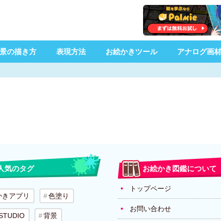
景の描き方
表現方法
お絵かきツール
アナログ画
人気のタグ
お絵かき図鑑について
トップページ
かきアプリ
色塗り
お問い合わせ
 STUDIO
背景