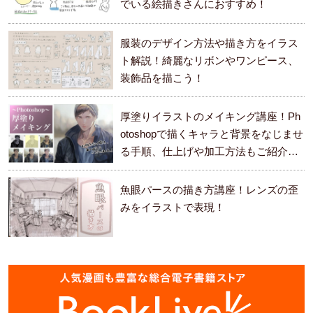
でいる絵描きさんにおすすめ！
服装のデザイン方法や描き方をイラス
ト解説！綺麗なリボンやワンピース、
装飾品を描こう！
厚塗りイラストのメイキング講座！Ph
otoshopで描くキャラと背景をなじませ
る手順、仕上げや加工方法もご紹介し
ます。
魚眼パースの描き方講座！レンズの歪
みをイラストで表現！