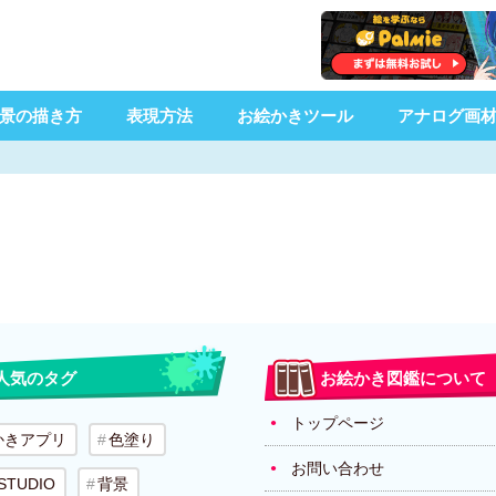
景の描き方
表現方法
お絵かきツール
アナログ画
人気のタグ
お絵かき図鑑について
トップページ
かきアプリ
色塗り
お問い合わせ
 STUDIO
背景