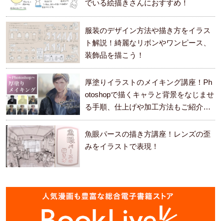
でいる絵描きさんにおすすめ！
服装のデザイン方法や描き方をイラス
ト解説！綺麗なリボンやワンピース、
装飾品を描こう！
厚塗りイラストのメイキング講座！Ph
otoshopで描くキャラと背景をなじませ
る手順、仕上げや加工方法もご紹介し
ます。
魚眼パースの描き方講座！レンズの歪
みをイラストで表現！