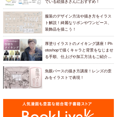
でいる絵描きさんにおすすめ！
服装のデザイン方法や描き方をイラス
ト解説！綺麗なリボンやワンピース、
装飾品を描こう！
厚塗りイラストのメイキング講座！Ph
otoshopで描くキャラと背景をなじませ
る手順、仕上げや加工方法もご紹介し
ます。
魚眼パースの描き方講座！レンズの歪
みをイラストで表現！