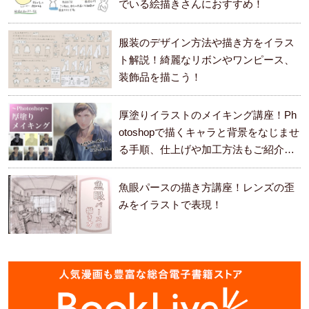
でいる絵描きさんにおすすめ！
服装のデザイン方法や描き方をイラス
ト解説！綺麗なリボンやワンピース、
装飾品を描こう！
厚塗りイラストのメイキング講座！Ph
otoshopで描くキャラと背景をなじませ
る手順、仕上げや加工方法もご紹介し
ます。
魚眼パースの描き方講座！レンズの歪
みをイラストで表現！