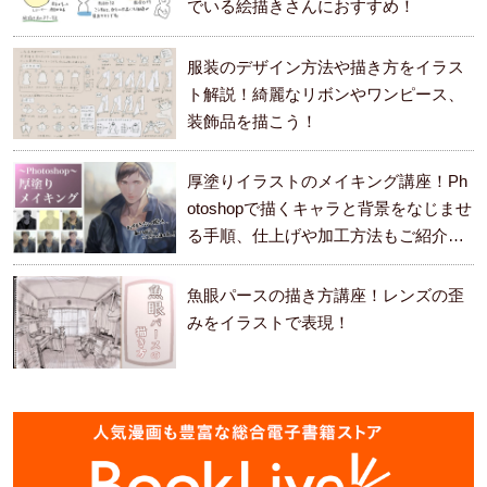
でいる絵描きさんにおすすめ！
服装のデザイン方法や描き方をイラス
ト解説！綺麗なリボンやワンピース、
装飾品を描こう！
厚塗りイラストのメイキング講座！Ph
otoshopで描くキャラと背景をなじませ
る手順、仕上げや加工方法もご紹介し
ます。
魚眼パースの描き方講座！レンズの歪
みをイラストで表現！