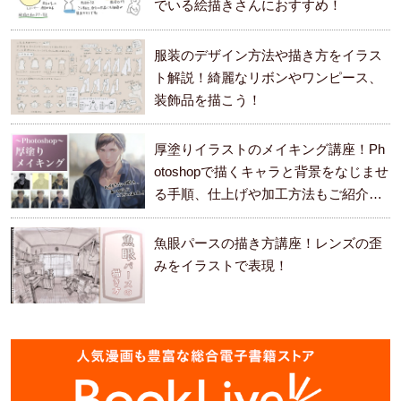
でいる絵描きさんにおすすめ！
服装のデザイン方法や描き方をイラス
ト解説！綺麗なリボンやワンピース、
装飾品を描こう！
厚塗りイラストのメイキング講座！Ph
otoshopで描くキャラと背景をなじませ
る手順、仕上げや加工方法もご紹介し
ます。
魚眼パースの描き方講座！レンズの歪
みをイラストで表現！