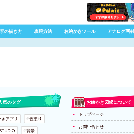
景の描き方
表現方法
お絵かきツール
アナログ画
人気のタグ
お絵かき図鑑について
トップページ
かきアプリ
色塗り
お問い合わせ
 STUDIO
背景