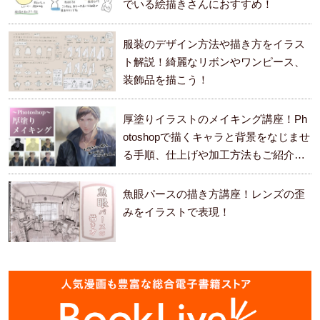
でいる絵描きさんにおすすめ！
服装のデザイン方法や描き方をイラス
ト解説！綺麗なリボンやワンピース、
装飾品を描こう！
厚塗りイラストのメイキング講座！Ph
otoshopで描くキャラと背景をなじませ
る手順、仕上げや加工方法もご紹介し
ます。
魚眼パースの描き方講座！レンズの歪
みをイラストで表現！