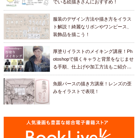
でいる絵描きさんにおすすめ！
服装のデザイン方法や描き方をイラス
ト解説！綺麗なリボンやワンピース、
装飾品を描こう！
厚塗りイラストのメイキング講座！Ph
otoshopで描くキャラと背景をなじませ
る手順、仕上げや加工方法もご紹介し
ます。
魚眼パースの描き方講座！レンズの歪
みをイラストで表現！