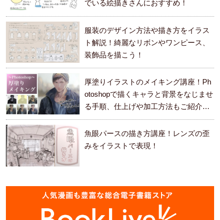
でいる絵描きさんにおすすめ！
服装のデザイン方法や描き方をイラス
ト解説！綺麗なリボンやワンピース、
装飾品を描こう！
厚塗りイラストのメイキング講座！Ph
otoshopで描くキャラと背景をなじませ
る手順、仕上げや加工方法もご紹介し
ます。
魚眼パースの描き方講座！レンズの歪
みをイラストで表現！