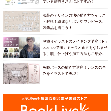
でいる絵描きさんにおすすめ！
服装のデザイン方法や描き方をイラス
ト解説！綺麗なリボンやワンピース、
装飾品を描こう！
厚塗りイラストのメイキング講座！Ph
otoshopで描くキャラと背景をなじませ
る手順、仕上げや加工方法もご紹介し
ます。
魚眼パースの描き方講座！レンズの歪
みをイラストで表現！