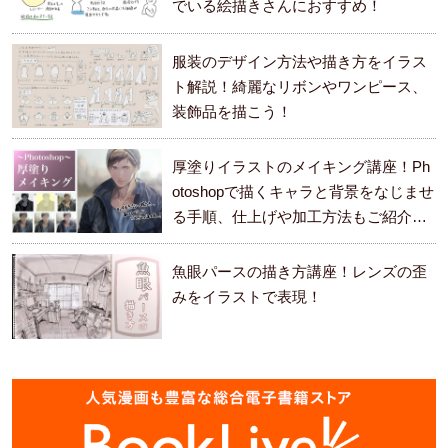
でいる絵描きさんにおすすめ！
服装のデザイン方法や描き方をイラス
ト解説！綺麗なリボンやワンピース、
装飾品を描こう！
厚塗りイラストのメイキング講座！Ph
otoshopで描くキャラと背景をなじませ
る手順、仕上げや加工方法もご紹介し
ます。
魚眼パースの描き方講座！レンズの歪
みをイラストで表現！