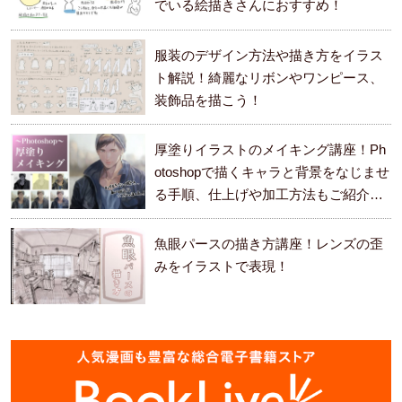
でいる絵描きさんにおすすめ！
服装のデザイン方法や描き方をイラス
ト解説！綺麗なリボンやワンピース、
装飾品を描こう！
厚塗りイラストのメイキング講座！Ph
otoshopで描くキャラと背景をなじませ
る手順、仕上げや加工方法もご紹介し
ます。
魚眼パースの描き方講座！レンズの歪
みをイラストで表現！