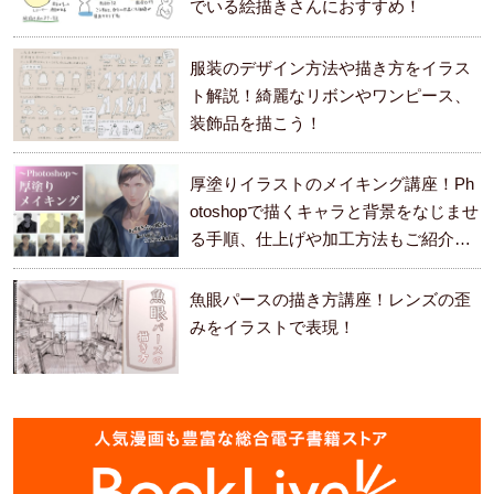
でいる絵描きさんにおすすめ！
服装のデザイン方法や描き方をイラス
ト解説！綺麗なリボンやワンピース、
装飾品を描こう！
厚塗りイラストのメイキング講座！Ph
otoshopで描くキャラと背景をなじませ
る手順、仕上げや加工方法もご紹介し
ます。
魚眼パースの描き方講座！レンズの歪
みをイラストで表現！