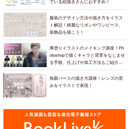
でいる絵描きさんにおすすめ！
服装のデザイン方法や描き方をイラス
ト解説！綺麗なリボンやワンピース、
装飾品を描こう！
厚塗りイラストのメイキング講座！Ph
otoshopで描くキャラと背景をなじませ
る手順、仕上げや加工方法もご紹介し
ます。
魚眼パースの描き方講座！レンズの歪
みをイラストで表現！