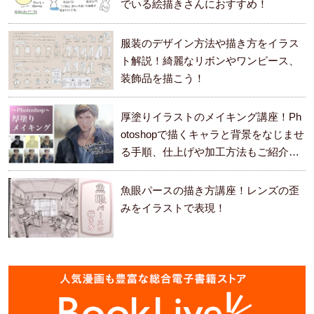
でいる絵描きさんにおすすめ！
服装のデザイン方法や描き方をイラス
ト解説！綺麗なリボンやワンピース、
装飾品を描こう！
厚塗りイラストのメイキング講座！Ph
otoshopで描くキャラと背景をなじませ
る手順、仕上げや加工方法もご紹介し
ます。
魚眼パースの描き方講座！レンズの歪
みをイラストで表現！