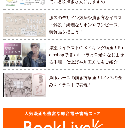
でいる絵描きさんにおすすめ！
服装のデザイン方法や描き方をイラス
ト解説！綺麗なリボンやワンピース、
装飾品を描こう！
厚塗りイラストのメイキング講座！Ph
otoshopで描くキャラと背景をなじませ
る手順、仕上げや加工方法もご紹介し
ます。
魚眼パースの描き方講座！レンズの歪
みをイラストで表現！