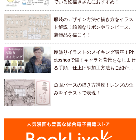
でいる絵描きさんにおすすめ！
服装のデザイン方法や描き方をイラス
ト解説！綺麗なリボンやワンピース、
装飾品を描こう！
厚塗りイラストのメイキング講座！Ph
otoshopで描くキャラと背景をなじませ
る手順、仕上げや加工方法もご紹介し
ます。
魚眼パースの描き方講座！レンズの歪
みをイラストで表現！