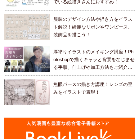
でいる絵描きさんにおすすめ！
服装のデザイン方法や描き方をイラス
ト解説！綺麗なリボンやワンピース、
装飾品を描こう！
厚塗りイラストのメイキング講座！Ph
otoshopで描くキャラと背景をなじませ
る手順、仕上げや加工方法もご紹介し
ます。
魚眼パースの描き方講座！レンズの歪
みをイラストで表現！