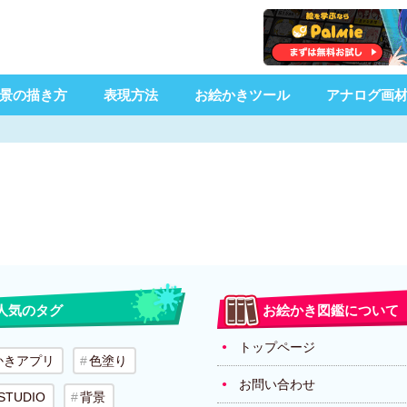
景の描き方
表現方法
お絵かきツール
アナログ画
人気のタグ
お絵かき図鑑について
トップページ
かきアプリ
色塗り
お問い合わせ
 STUDIO
背景