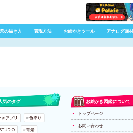
景の描き方
表現方法
お絵かきツール
アナログ画
人気のタグ
お絵かき図鑑について
トップページ
かきアプリ
色塗り
お問い合わせ
 STUDIO
背景