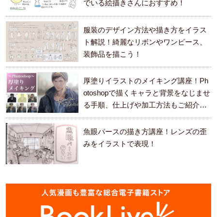
でいる絵描きさんにおすすめ！
服装のデザイン方法や描き方をイラス
ト解説！綺麗なリボンやワンピース、
装飾品を描こう！
厚塗りイラストのメイキング講座！Ph
otoshopで描くキャラと背景をなじませ
る手順、仕上げや加工方法もご紹介し
ます。
魚眼パースの描き方講座！レンズの歪
みをイラストで表現！